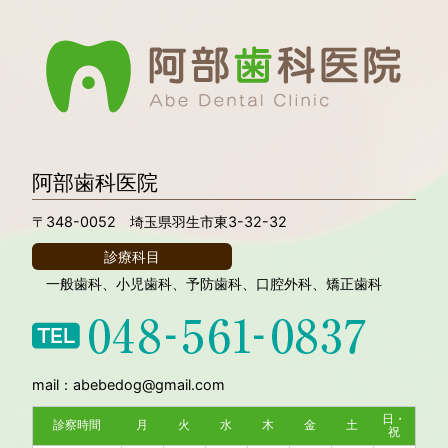
阿部歯科医院
〒348-0052 埼玉県羽生市東3-32-32
診療科目
一般歯科、小児歯科、予防歯科、口腔外科、矯正歯科
mail：abebedog@gmail.com
日・
診察時間
月
火
水
木
金
土
祝