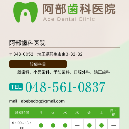
阿部歯科医院
〒348-0052 埼玉県羽生市東3-32-32
診療科目
一般歯科、小児歯科、予防歯科、口腔外科、矯正歯科
mail：abebedog@gmail.com
日・
診察時間
月
火
水
木
金
土
祝
9：00～13：
00