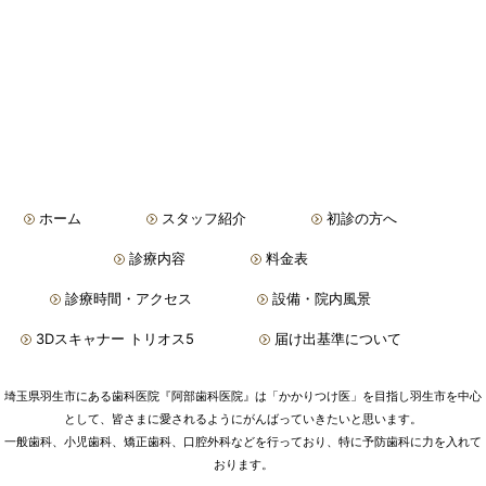
ホーム
スタッフ紹介
初診の方へ
診療内容
料金表
診療時間・アクセス
設備・院内風景
3Dスキャナー トリオス5
届け出基準について
埼玉県羽生市にある歯科医院『阿部歯科医院』は「かかりつけ医」を目指し羽生市を中心
として、皆さまに愛されるようにがんばっていきたいと思います。
一般歯科、小児歯科、矯正歯科、口腔外科などを行っており、特に予防歯科に力を入れて
おります。