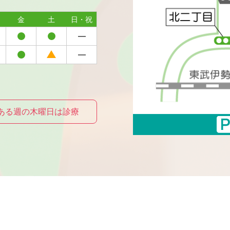
金
土
日・祝
ある週の木曜日は診療