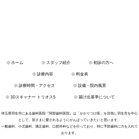
ホーム
スタッフ紹介
初診の方へ
診療内容
料金表
診療時間・アクセス
設備・院内風景
3Dスキャナー トリオス5
届け出基準について
埼玉県羽生市にある歯科医院『阿部歯科医院』は「かかりつけ医」を目指し羽生市を中心
として、皆さまに愛されるようにがんばっていきたいと思います。
一般歯科、小児歯科、矯正歯科、口腔外科などを行っており、特に予防歯科に力を入れて
おります。