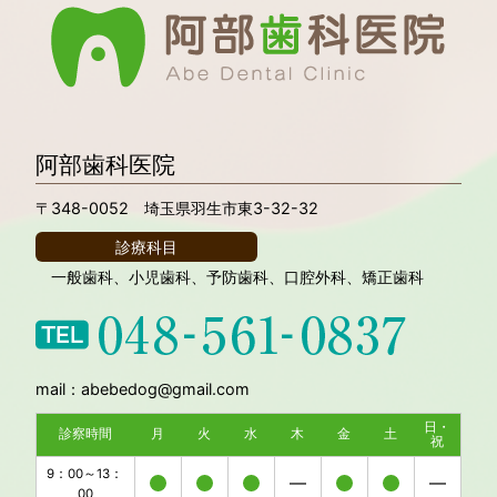
阿部歯科医院
〒348-0052 埼玉県羽生市東3-32-32
診療科目
一般歯科、小児歯科、予防歯科、口腔外科、矯正歯科
mail：abebedog@gmail.com
日・
診察時間
月
火
水
木
金
土
祝
9：00～13：
00